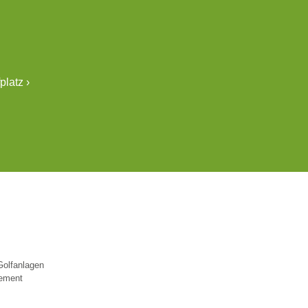
platz ›
Golfanlagen
nement