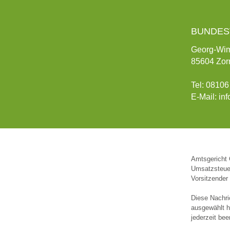
BUNDES
Georg-Wi
85604 Zor
Tel: 08106
E-Mail:
in
Amtsgericht 
Umsatzsteue
Vorsitzender
Diese Nachri
ausgewählt h
jederzeit be