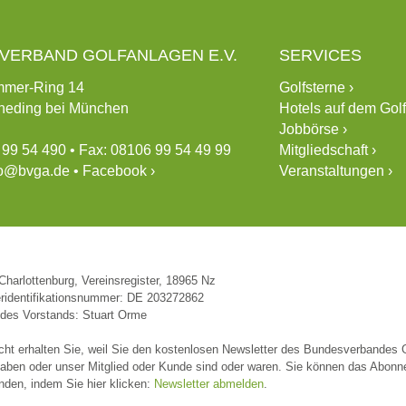
VERBAND GOLFANLAGEN E.V.
SERVICES
mmer-Ring 14
Golfsterne ›
neding bei München
Hotels auf dem Golf
Jobbörse ›
 99 54 490 • Fax: 08106 99 54 49 99
Mitgliedschaft ›
fo@bvga.de
•
Facebook ›
Veranstaltungen ›
Charlottenburg, Vereinsregister, 18965 Nz
ridentifikationsnummer: DE 203272862
 des Vorstands: Stuart Orme
cht erhalten Sie, weil Sie den kostenlosen Newsletter des Bundesverbandes 
aben oder unser Mitglied oder Kunde sind oder waren. Sie können das Abon
enden, indem Sie hier klicken:
Newsletter abmelden
.