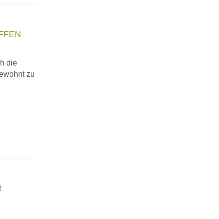
FFEN
h die
gewohnt zu
R