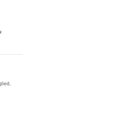
u
lied,