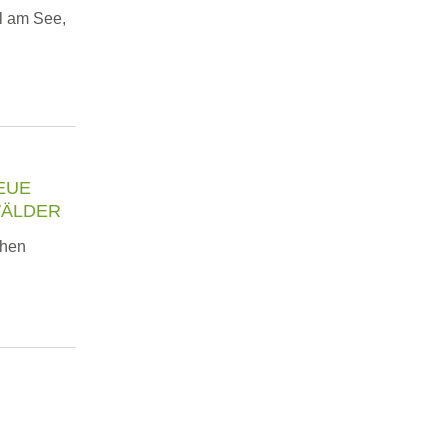
l am See,
EUE
WÄLDER
chen