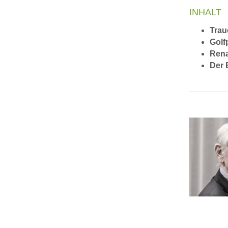
INHALT
Trau
Golf
Rena
Der 