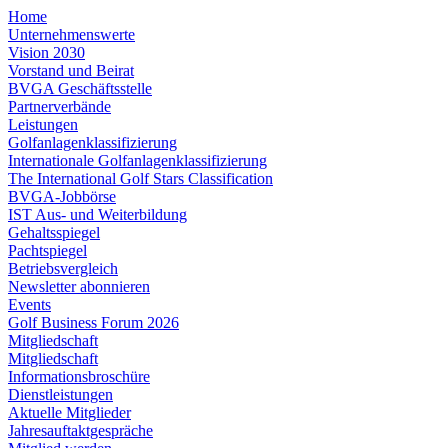
Home
Unternehmenswerte
Vision 2030
Vorstand und Beirat
BVGA Geschäftsstelle
Partnerverbände
Leistungen
Golfanlagenklassifizierung
Internationale Golfanlagenklassifizierung
The International Golf Stars Classification
BVGA-Jobbörse
IST Aus- und Weiterbildung
Gehaltsspiegel
Pachtspiegel
Betriebsvergleich
Newsletter abonnieren
Events
Golf Business Forum 2026
Mitgliedschaft
Mitgliedschaft
Informationsbroschüre
Dienstleistungen
Aktuelle Mitglieder
Jahresauftaktgespräche