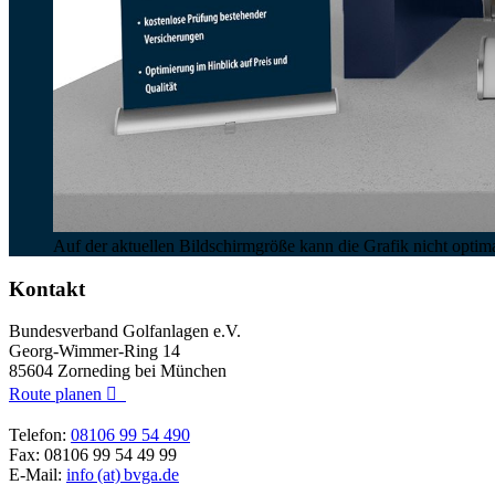
Auf der aktuellen Bildschirmgröße kann die Grafik nicht optimal
Kontakt
Bundesverband Golfanlagen e.V.
Georg-Wimmer-Ring 14
85604 Zorneding bei München
Route planen

Telefon:
08106 99 54 490
Fax: 08106 99 54 49 99
E-Mail:
info (at) bvga.de