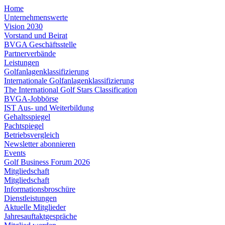
Home
Unternehmenswerte
Vision 2030
Vorstand und Beirat
BVGA Geschäftsstelle
Partnerverbände
Leistungen
Golfanlagenklassifizierung
Internationale Golfanlagenklassifizierung
The International Golf Stars Classification
BVGA-Jobbörse
IST Aus- und Weiterbildung
Gehaltsspiegel
Pachtspiegel
Betriebsvergleich
Newsletter abonnieren
Events
Golf Business Forum 2026
Mitgliedschaft
Mitgliedschaft
Informationsbroschüre
Dienstleistungen
Aktuelle Mitglieder
Jahresauftaktgespräche