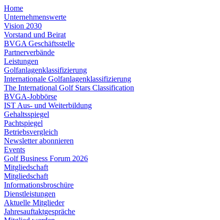
Home
Unternehmenswerte
Vision 2030
Vorstand und Beirat
BVGA Geschäftsstelle
Partnerverbände
Leistungen
Golfanlagenklassifizierung
Internationale Golfanlagenklassifizierung
The International Golf Stars Classification
BVGA-Jobbörse
IST Aus- und Weiterbildung
Gehaltsspiegel
Pachtspiegel
Betriebsvergleich
Newsletter abonnieren
Events
Golf Business Forum 2026
Mitgliedschaft
Mitgliedschaft
Informationsbroschüre
Dienstleistungen
Aktuelle Mitglieder
Jahresauftaktgespräche