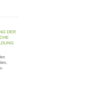
NG DER
ICHE
ILDUNG
 den
iten,
w-