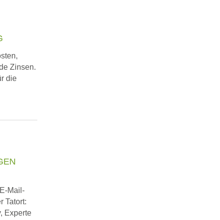
G
sten,
nde Zinsen.
r die
GEN
E-Mail-
 Tatort:
, Experte