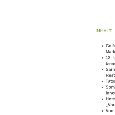
INHALT
Golf
Mar
12. 
beim
Sarn
Rest
Tato
Somm
inne
Hote
„Vor
Von 