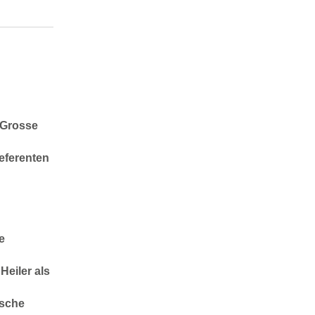
 Grosse
eferenten
e
Heiler als
tsche