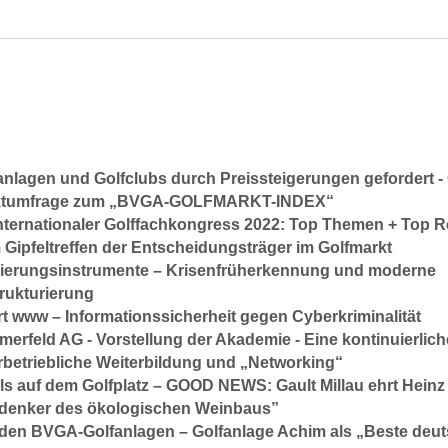
anlagen und Golfclubs durch Preissteigerungen gefordert -
ktumfrage zum „BVGA-GOLFMARKT-INDEX“
Internationaler Golffachkongress 2022: Top Themen + Top R
 Gipfeltreffen der Entscheidungsträger im Golfmarkt
ierungsinstrumente – Krisenfrüherkennung und moderne
rukturierung
rt www – Informationssicherheit gegen Cyberkriminalität
erfeld AG - Vorstellung der Akademie -
Eine kontinuierlich
rbetriebliche Weiterbildung und „Networking“
ls auf dem Golfplatz – GOOD NEWS:
Gault Millau ehrt Heinz 
denker des ökologischen Weinbaus”
den BVGA-Golfanlagen – Golfanlage Achim als „Beste deu