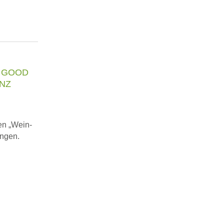
– GOOD
INZ
en „Wein-
ungen.