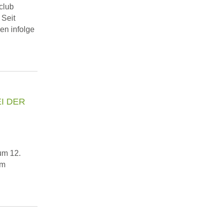
club
 Seit
en infolge
I DER
um 12.
im