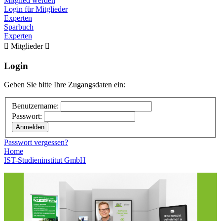
Mitglied werden
Login für Mitglieder
Experten
Sparbuch
Experten

Mitglieder

Login
Geben Sie bitte Ihre Zugangsdaten ein:
Benutzername:
Passwort:
Passwort vergessen?
Home
IST-Studieninstitut GmbH