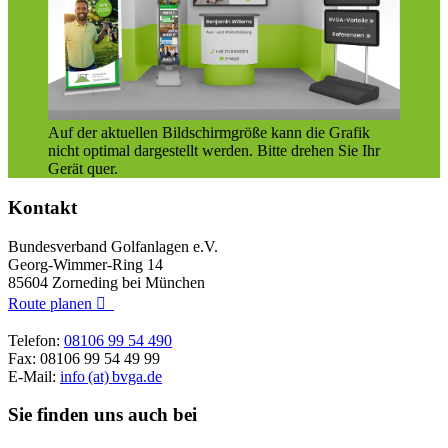
Auf der aktuellen Bildschirmgröße kann die Grafik
nicht optimal dargestellt werden. Bitte drehen Sie Ihr
Gerät quer.
Kontakt
Bundesverband Golfanlagen e.V.
Georg-Wimmer-Ring 14
85604 Zorneding bei München
Route planen

Telefon:
08106 99 54 490
Fax: 08106 99 54 49 99
E-Mail:
info (at) bvga.de
Sie finden uns auch bei