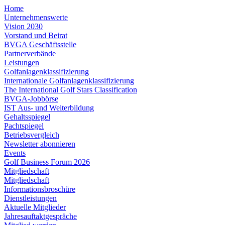
Home
Unternehmenswerte
Vision 2030
Vorstand und Beirat
BVGA Geschäftsstelle
Partnerverbände
Leistungen
Golfanlagenklassifizierung
Internationale Golfanlagenklassifizierung
The International Golf Stars Classification
BVGA-Jobbörse
IST Aus- und Weiterbildung
Gehaltsspiegel
Pachtspiegel
Betriebsvergleich
Newsletter abonnieren
Events
Golf Business Forum 2026
Mitgliedschaft
Mitgliedschaft
Informationsbroschüre
Dienstleistungen
Aktuelle Mitglieder
Jahresauftaktgespräche